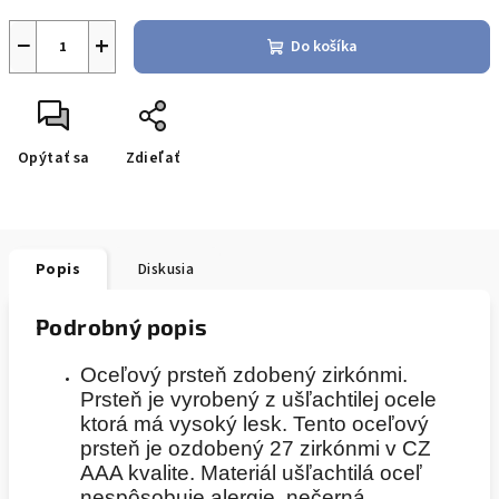
−
+
Do košíka
Opýtať sa
Zdieľať
Popis
Diskusia
Podrobný popis
Oceľový prsteň zdobený zirkónmi.
Prsteň je vyrobený z ušľachtilej ocele
ktorá má vysoký lesk. Tento oceľový
prsteň je ozdobený 27 zirkónmi v CZ
AAA kvalite. Materiál ušľachtilá oceľ
nespôsobuje alergie, nečerná,