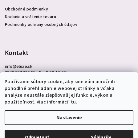
Obchodné podmienky
Dodanie a vrátenie tovaru
Podmienky ochrany osobných údajov
Kontakt
info
@
eluxe.sk
0940 777 230 (Po-Pia 8:00-16:00)
Používame súbory cookie, aby sme vám umožnili
pohodlné prehliadanie webovej stránky a vďaka
analýze neustále zlepšovali jej funkcie, výkon a
použiteľnosť. Viac informácií
tu
.
Copyright 2026
eLuxe.sk
. Všetky práva vyhradené.
Upraviť
nastavenie cookies
Nastavenie
Vytvoril Shoptet
Odmietnuť
Súhlasím