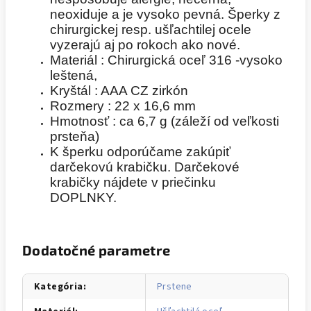
neoxiduje a je vysoko pevná. Šperky z
chirurgickej resp. ušľachtilej ocele
vyzerajú aj po rokoch ako nové.
Materiál : Chirurgická oceľ 316 -vysoko
leštená,
Kryštál : AAA CZ zirkón
Rozmery : 22 x 16,6 mm
Hmotnosť : ca 6,7 g (záleží od veľkosti
prsteňa)
K šperku odporúčame zakúpiť
darčekovú krabičku. Darčekové
krabičky nájdete v priečinku
DOPLNKY.
Dodatočné parametre
Kategória
:
Prstene