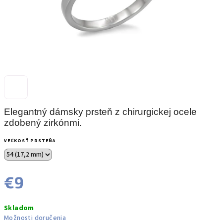
Elegantný dámsky prsteň z chirurgickej ocele
zdobený zirkónmi.
VEĽKOSŤ PRSTEŇA
€9
Jednotková
Skladom
cena:
Možnosti doručenia