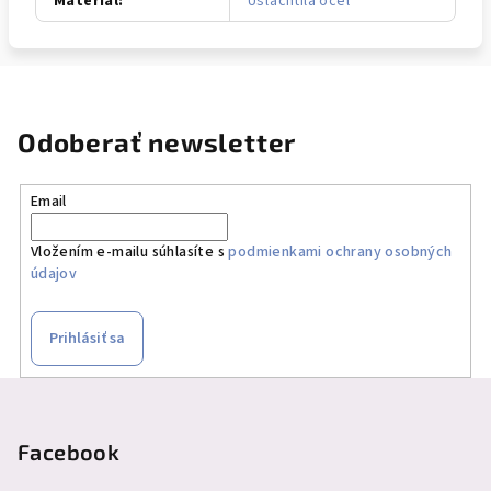
Materiál
:
Ušľachtilá oceľ
Odoberať newsletter
Email
Vložením e-mailu súhlasíte s
podmienkami ochrany osobných
údajov
Prihlásiť sa
Z
á
p
Facebook
ä