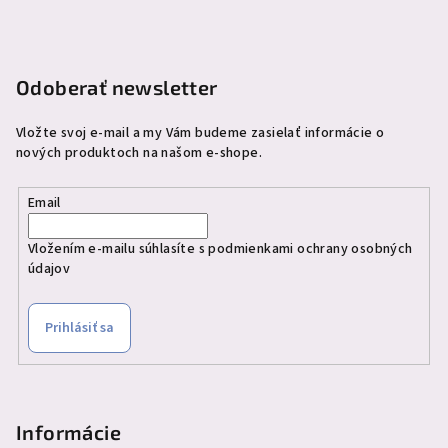
t
i
e
Odoberať newsletter
Vložte svoj e-mail a my Vám budeme zasielať informácie o
nových produktoch na našom e-shope.
Email
Vložením e-mailu súhlasíte s
podmienkami ochrany osobných
údajov
Prihlásiť sa
Informácie