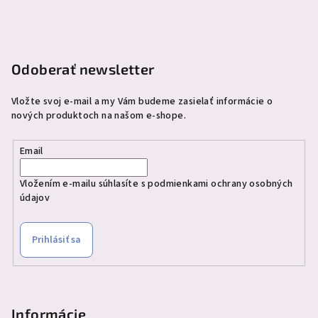
ä
t
i
e
Odoberať newsletter
Vložte svoj e-mail a my Vám budeme zasielať informácie o
nových produktoch na našom e-shope.
Email
Vložením e-mailu súhlasíte s
podmienkami ochrany osobných
údajov
Prihlásiť sa
Informácie