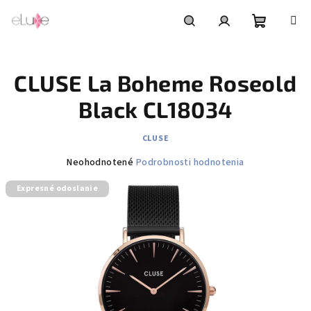
Prejsť
na
obsah
Nákupn
Hľadať
Prihlásenie
CLUSE La Boheme Roseold
košík
Black CL18034
CLUSE
Priemerné
Neohodnotené
Podrobnosti hodnotenia
hodnotenie
Expresné odoslanie
produktu
je
0,0
z
5
hviezdičiek.