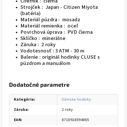
Ciferník : čierna
Strojček : Japan - Citizen Miyota
(batéria)
Materiál púzdra : mosadz
Materiál remienka : oceľ
Povrchová úprava : PVD čierna
Sklíčko : minerálne
Záruka : 2 roky
Vodotesnosť : 3 ATM - 30 m
Balenie : originál hodinky CLUSE s
púzdrom a manuálom
Dodatočné parametre
Kategória
:
Dámske hodinky
Záruka
:
2 roky
EAN
:
8718924594865