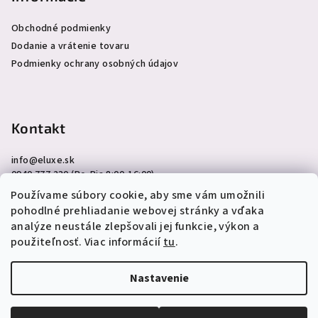
Obchodné podmienky
Dodanie a vrátenie tovaru
Podmienky ochrany osobných údajov
Kontakt
info
@
eluxe.sk
0940 777 230 (Po-Pia 8:00-16:00)
Používame súbory cookie, aby sme vám umožnili
pohodlné prehliadanie webovej stránky a vďaka
analýze neustále zlepšovali jej funkcie, výkon a
použiteľnosť. Viac informácií
tu
.
Copyright 2026
eLuxe.sk
. Všetky práva vyhradené.
Upraviť
nastavenie cookies
Nastavenie
Vytvoril Shoptet