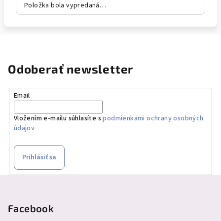
Položka bola vypredaná…
Odoberať newsletter
Email
Vložením e-mailu súhlasíte s
podmienkami ochrany osobných
údajov
Prihlásiť sa
Z
á
p
Facebook