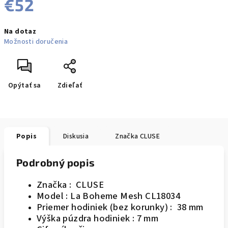
€52
Jednotková
Na dotaz
cena:
Možnosti doručenia
Opýtať sa
Zdieľať
Popis
Diskusia
Značka
CLUSE
Podrobný popis
Značka : CLUSE
Model : La Boheme Mesh CL18034
Priemer hodiniek (bez korunky) : 38 mm
Výška púzdra hodiniek : 7 mm