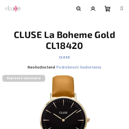
Prejsť
na
obsah
Nákupn
Hľadať
Prihlásenie
CLUSE La Boheme Gold
košík
CL18420
CLUSE
Priemerné
Neohodnotené
Podrobnosti hodnotenia
hodnotenie
Expresné odoslanie
produktu
je
0,0
z
5
hviezdičiek.