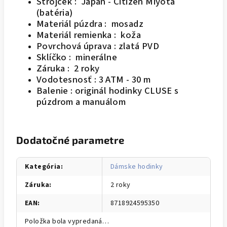
Strojček : Japan - Citizen Miyota
(batéria)
Materiál púzdra : mosadz
Materiál remienka : koža
Povrchová úprava : zlatá PVD
Sklíčko : minerálne
Záruka : 2 roky
Vodotesnosť : 3 ATM - 30 m
Balenie : originál hodinky CLUSE s
púzdrom a manuálom
Dodatočné parametre
Kategória
:
Dámske hodinky
Záruka
:
2 roky
EAN
:
8718924595350
Položka bola vypredaná…