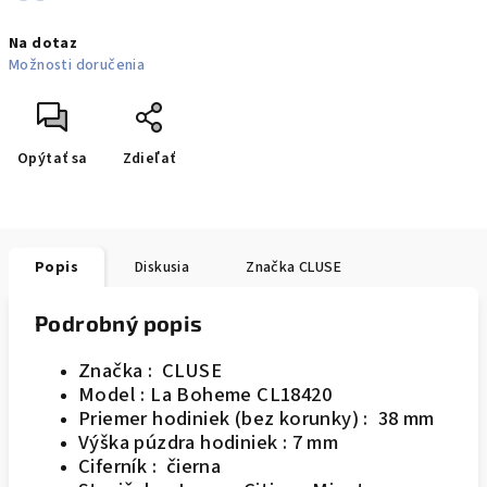
Jednotková
Na dotaz
cena:
Možnosti doručenia
Opýtať sa
Zdieľať
Popis
Diskusia
Značka
CLUSE
Podrobný popis
Značka : CLUSE
Model : La Boheme CL18420
Priemer hodiniek (bez korunky) : 38 mm
Výška púzdra hodiniek : 7 mm
Ciferník : čierna