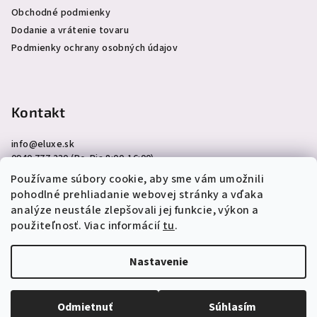
Obchodné podmienky
Dodanie a vrátenie tovaru
Podmienky ochrany osobných údajov
Kontakt
info
@
eluxe.sk
0940 777 230 (Po-Pia 8:00-16:00)
Používame súbory cookie, aby sme vám umožnili
pohodlné prehliadanie webovej stránky a vďaka
analýze neustále zlepšovali jej funkcie, výkon a
použiteľnosť. Viac informácií
tu
.
Copyright 2026
eLuxe.sk
. Všetky práva vyhradené.
Upraviť
nastavenie cookies
Nastavenie
Vytvoril Shoptet
Odmietnuť
Súhlasím