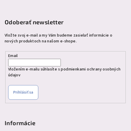
t
i
e
Odoberať newsletter
Vložte svoj e-mail a my Vám budeme zasielať informácie o
nových produktoch na našom e-shope.
Email
Vložením e-mailu súhlasíte s
podmienkami ochrany osobných
údajov
Prihlásiť sa
Informácie