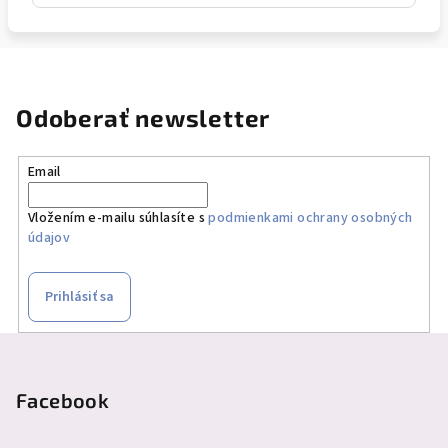
Odoberať newsletter
Email
Vložením e-mailu súhlasíte s
podmienkami ochrany osobných
údajov
Prihlásiť sa
Z
á
p
Facebook
ä