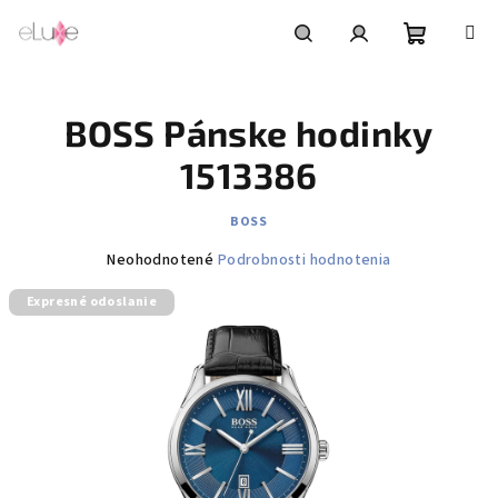
Prejsť
na
obsah
Nákupn
Hľadať
Prihlásenie
BOSS Pánske hodinky
košík
1513386
BOSS
Priemerné
Neohodnotené
Podrobnosti hodnotenia
hodnotenie
Expresné odoslanie
produktu
je
0,0
z
5
hviezdičiek.