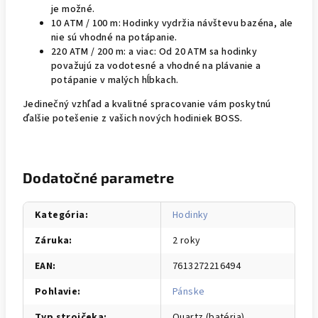
je možné.
10 ATM / 100 m: Hodinky vydržia návštevu bazéna, ale
nie sú vhodné na potápanie.
220 ATM / 200 m: a viac: Od 20 ATM sa hodinky
považujú za vodotesné a vhodné na plávanie a
potápanie v malých hĺbkach.
Jedinečný vzhľad a kvalitné spracovanie vám poskytnú
ďalšie potešenie z vašich nových hodiniek BOSS.
Dodatočné parametre
Kategória
:
Hodinky
Záruka
:
2 roky
EAN
:
7613272216494
Pohlavie
:
Pánske
Typ strojčeka
:
Quartz (batéria)