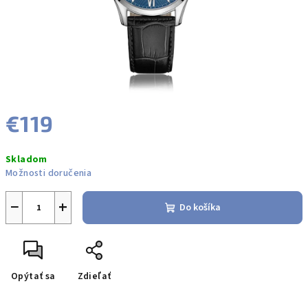
€119
Jednotková
Skladom
cena:
Možnosti doručenia
−
+
Do košíka
Opýtať sa
Zdieľať