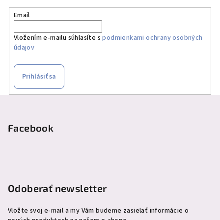
Email
Vložením e-mailu súhlasíte s
podmienkami ochrany osobných
údajov
Prihlásiť sa
Z
á
p
Facebook
ä
t
i
e
Odoberať newsletter
Vložte svoj e-mail a my Vám budeme zasielať informácie o