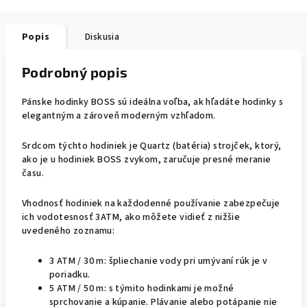
Popis
Diskusia
Podrobný popis
Pánske hodinky BOSS sú ideálna voľba, ak hľadáte hodinky s
elegantným a zároveň moderným vzhľadom.
Srdcom týchto hodiniek je Quartz (batéria) strojček, ktorý,
ako je u hodiniek BOSS zvykom, zaručuje presné meranie
času.
Vhodnosť hodiniek na každodenné používanie zabezpečuje
ich vodotesnosť 3ATM, ako môžete vidieť z nižšie
uvedeného zoznamu:
3 ATM / 30 m: špliechanie vody pri umývaní rúk je v
poriadku.
5 ATM / 50 m: s týmito hodinkami je možné
sprchovanie a kúpanie. Plávanie alebo potápanie nie