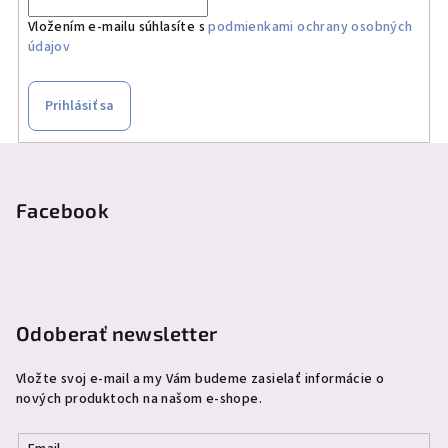
Vložením e-mailu súhlasíte s
podmienkami ochrany osobných
údajov
Prihlásiť sa
Z
á
p
Facebook
ä
t
i
e
Odoberať newsletter
Vložte svoj e-mail a my Vám budeme zasielať informácie o
nových produktoch na našom e-shope.