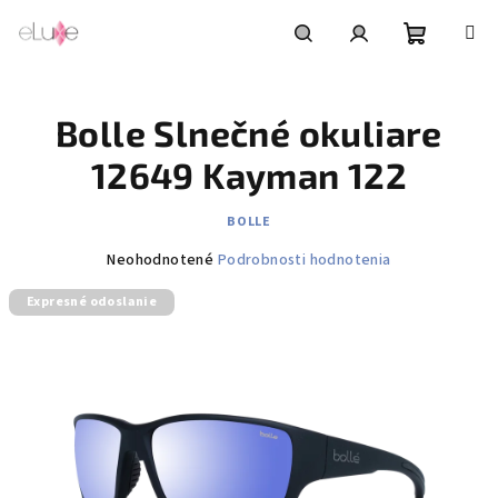
Prejsť
na
obsah
Nákupn
Hľadať
Prihlásenie
Bolle Slnečné okuliare
košík
12649 Kayman 122
BOLLE
Priemerné
Neohodnotené
Podrobnosti hodnotenia
hodnotenie
Expresné odoslanie
produktu
je
0,0
z
5
hviezdičiek.