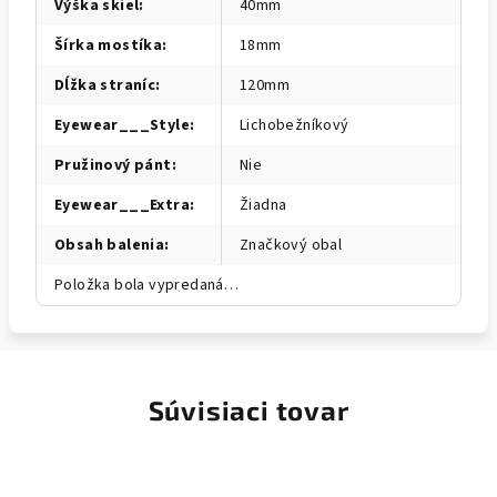
Výška skiel
:
40mm
Šírka mostíka
:
18mm
Dĺžka straníc
:
120mm
Eyewear___Style
:
Lichobežníkový
Pružinový pánt
:
Nie
Eyewear___Extra
:
Žiadna
Obsah balenia
:
Značkový obal
Položka bola vypredaná…
Súvisiaci tovar